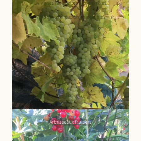
34 vignes résistantes aux maladies
+
41 autres grimpantes comestibles
Arbrisseaux fruitiers
52 plantes