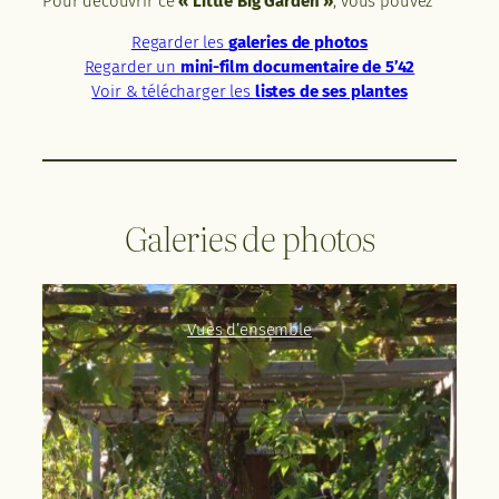
Pour découvrir ce
« Little Big Garden »
, vous pouvez
Regarder les
galeries de photos
Regarder un
mini-film documentaire de 5’42
Voir & télécharger les
listes de ses plantes
Galeries de photos
Vues d’ensemble