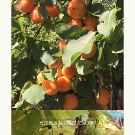
119 fruitiers
+
22 autres arbres & arbustes comestibles
Vignes & autres grimpantes