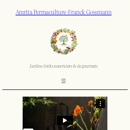
Amrita Permaculture-Franck Gossmann
Jardins-forêts nourriciers & de gourmets