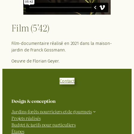
Film (5’42)
Film-documentaire réalisé en 2021 dans la maison-
jardin de Franck Gossmann.
Oeuvre de Florian Geyer.
Contact
Design & conception
Jardins-forêts nourriciers et de gourmets
Projets réalisés
Budget & tarifs pour particuliers
Étapes